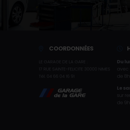
COORDONNÉES
Du lu
LE GARAGE DE LA GARE :
avec 
17 RUE SAINTE-FELICITE
30000 NIMES
de 8h
Tél.
04 66 04 16 91
Le s
sur r
de 9h