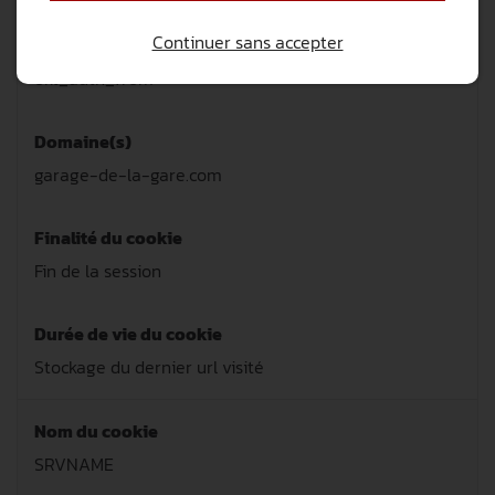
Continuer sans accepter
Nom du cookie
okt_auth_from
Domaine(s)
garage-de-la-gare.com
Finalité du cookie
Fin de la session
Durée de vie du cookie
Stockage du dernier url visité
Nom du cookie
SRVNAME