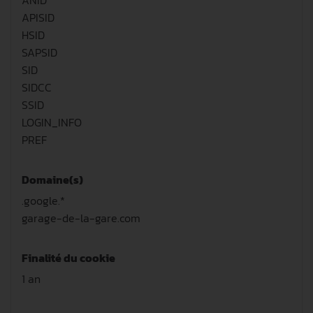
ANID
APISID
HSID
SAPSID
SID
SIDCC
SSID
LOGIN_INFO
PREF
Domaine(s)
.google.*
garage-de-la-gare.com
Finalité du cookie
1 an