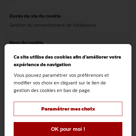
Durée de vie du cookie
Gestion du consentement de l'utilisateur
Nom du cookie
okt_language
Ce site utilise des cookies afin d’améliorer votre
expérience de navigation
Domaine(s)
Vous pouvez paramétrer vos préférences et
garage-de-la-gare.com
modifier vos choix en cliquant sur le lien de
gestion des cookies en bas de page.
Finalité du cookie
14 jours
Paramétrer mes choix
Durée de vie du cookie
OK pour moi !
Stockage de la langue utilisée sur le site