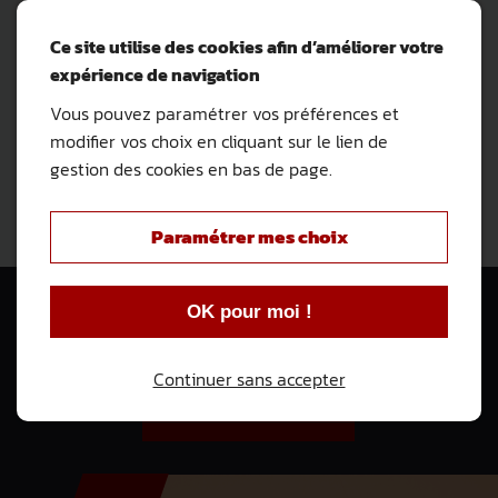
de suspension
Ce site utilise des cookies afin d’améliorer votre
Remplacement des éléments usés
expérience de navigation
Contrôle du parallélisme et de la
géométrie des roues
Vous pouvez paramétrer vos préférences et
modifier vos choix en cliquant sur le lien de
Nous contacter
gestion des cookies en bas de page.
Paramétrer mes choix
Nous pouvons vous prêter un
OK pour moi !
véhicule le temps des réparations
!
Continuer sans accepter
Demander un devis