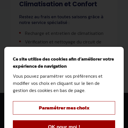
Climatisation et Confort
Restez au frais en toutes saisons grâce à
notre service spécialisé :
Recharge et entretien de climatisation
Vérification et nettoyage du circuit de
climatisation
Ce site utilise des cookies afin d’améliorer votre
En savoir plus
expérience de navigation
Vous pouvez paramétrer vos préférences et
modifier vos choix en cliquant sur le lien de
gestion des cookies en bas de page.
Vente de véhicules d’occasion
Paramétrer mes choix
Trouvez votre future voiture
près de Nîmes
OK pour moi !