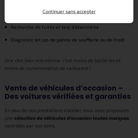
Nettoyage et désinfection du circuit
Continuer sans accepter
Changement de compresseur, condenseur, détendeur…
Recherche de fuites et test d’étanchéité
Diagnostic en cas de panne de soufflerie ou de froid
Une clim bien entretenue, c’est moins de bactéries et
moins de consommation de carburant !
Vente de véhicules d’occasion –
Des voitures vérifiées et garanties
En plus de nos prestations d’atelier, nous vous proposons
une
sélection de véhicules d’occasion toutes marques
,
contrôlés par nos soins.