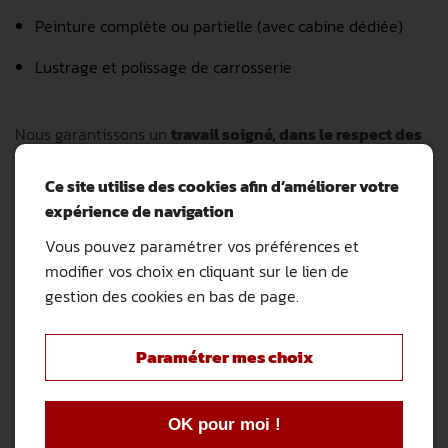
Peinture complète ou partielle (avec cabine dédiée)
Lustrage et polissage de carrosserie
Nous garantissons un
travail soigné, dans le respect des
teintes constructeur
.
Ce site utilise des cookies afin d’améliorer votre
expérience de navigation
Climatisation automobile – Restez
Vous pouvez paramétrer vos préférences et
au frais toute l’année
modifier vos choix en cliquant sur le lien de
gestion des cookies en bas de page.
Nous assurons l’entretien et la remise en état de votre
système de climatisation auto
, indispensable pour votre
confort et votre sécurité :
Paramétrer mes choix
Rechargement gaz climatisation R134a et R1234yf
OK pour moi !